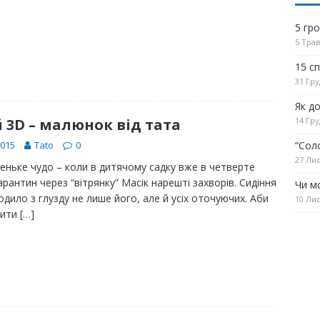
5 гр
5 Трав
15 с
31 Гру
Як д
14 Гру
3D – малюнок від тата
“Сол
2015
Tato
0
27 Лис
еньке чудо – коли в дитячому садку вже в четверте
рантин через “вітрянку” Масік нарешті захворів. Сидіння
Чи м
водило з глузду не лише його, але й усіх оточуючих. Аби
10 Лис
жити
[…]