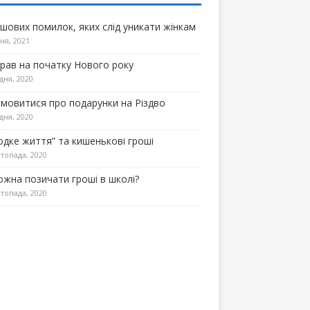
ошових помилок, яких слід уникати жінкам
ня, 2021
прав на початку Нового року
дня, 2020
омовитися про подарунки на Різдво
дня, 2020
одке життя” та кишенькові гроші
топада, 2020
ожна позичати гроші в школі?
топада, 2020