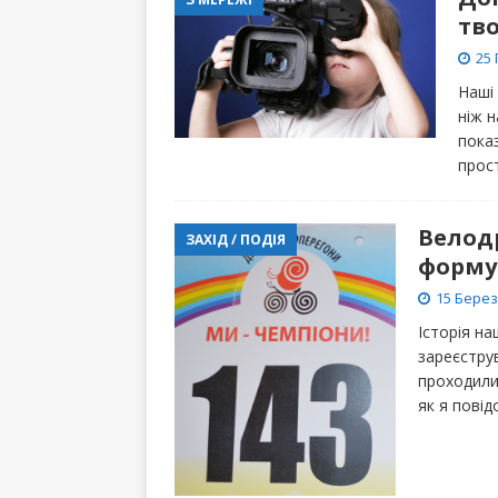
тв
25 
Наші 
ніж н
показ
прос
Велод
ЗАХІД / ПОДІЯ
форму
15 Берез
Історія на
зареєструв
проходили 
як я пові