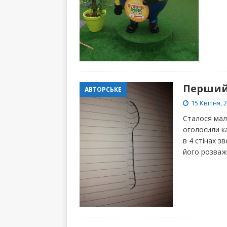
Перший 
АВТОРСЬКЕ
15 Квітня, 
Сталося мал
оголосили ка
в 4 стінах з
його розва