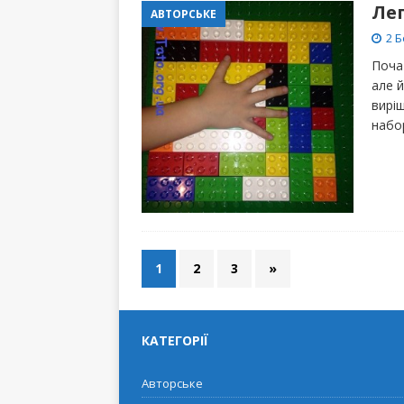
Ле
АВТОРСЬКЕ
2 Б
Поча
але й
виріш
набо
1
2
3
»
КАТЕГОРІЇ
Авторське