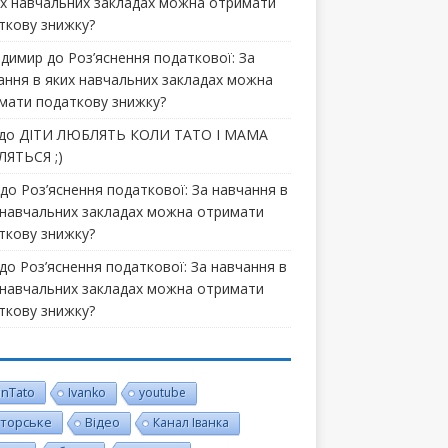
их навчальних закладах можна отримати
ткову знижку?
димир
до
Роз’яснення податкової: За
ання в яких навчальних закладах можна
мати податкову знижку?
до
ДІТИ ЛЮБЛЯТЬ КОЛИ ТАТО І МАМА
ЯТЬСЯ ;)
до
Роз’яснення податкової: За навчання в
 навчальних закладах можна отримати
ткову знижку?
до
Роз’яснення податкової: За навчання в
 навчальних закладах можна отримати
ткову знижку?
inTato
Ivanko
youtube
торське
Відео
Канал Іванка