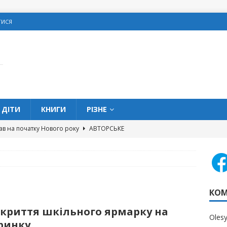
ТИСЯ
ДІТИ
КНИГИ
РІЗНЕ
ав на початку Нового року
АВТОРСЬКЕ
овитися про подарунки на Різдво
З МЕРЕЖІ
олодке життя” та кишенькові гроші
ДІТИ
 можна позичати гроші в школі?
ДІТИ
КОМ
вих помилок, яких слід уникати жінкам
ОСОБИСТІ
дкриття шкільного ярмарку на
Oles
ринку