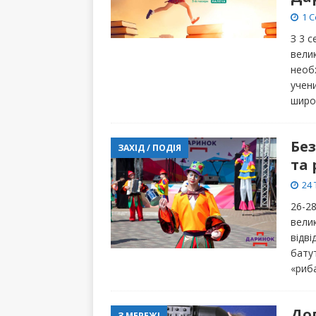
1 С
З 3 
вели
необх
учен
широ
Без
ЗАХІД / ПОДІЯ
та 
24 
26-28
вели
відв
батут
«риб
До
З МЕРЕЖІ