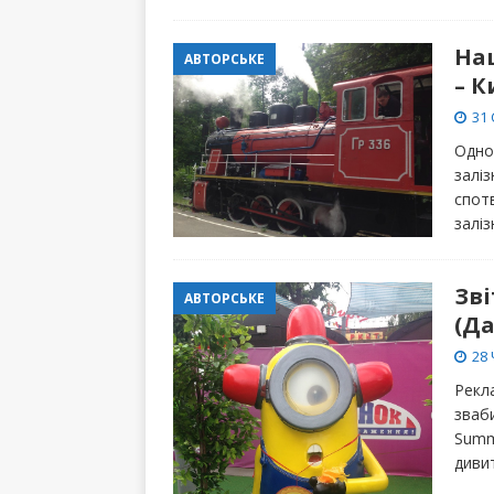
На
АВТОРСЬКЕ
– К
31 
Одно
заліз
спот
заліз
Зві
АВТОРСЬКЕ
(Да
28 
Рекла
зваби
Summe
диви