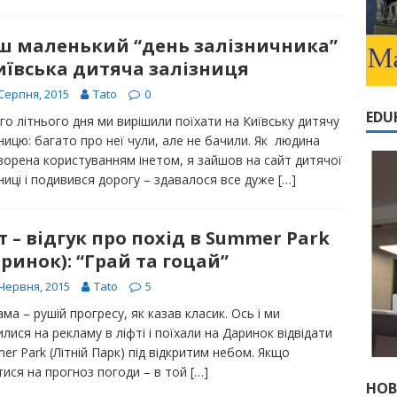
ш маленький “день залізничника”
иївська дитяча залізниця
Серпня, 2015
Tato
0
EDU
го літнього дня ми вирішили поїхати на Київську дитячу
ницю: багато про неї чули, але не бачили. Як людина
ворена користуванням інетом, я зайшов на сайт дитячої
ниці і подивився дорогу – здавалося все дуже
[…]
т – відгук про похід в Summer Park
ринок): “Грай та гоцай”
Червня, 2015
Tato
5
ма – рушій прогресу, як казав класик. Ось і ми
лися на рекламу в ліфті і поїхали на Даринок відвідати
r Park (Літній Парк) під відкритим небом. Якщо
тися на прогноз погоди – в той
[…]
НОВ