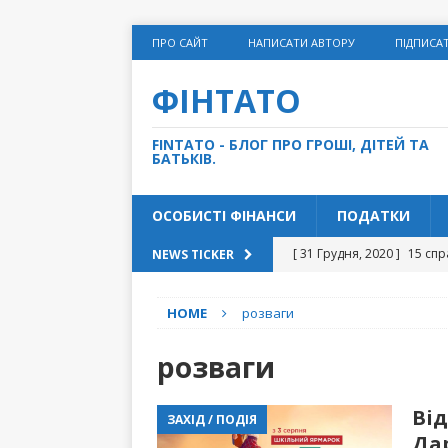
ПРО САЙТ
НАПИСАТИ АВТОРУ
ПІДПИСА
ФІНТАТО
FINTATO - БЛОГ ПРО ГРОШІ, ДІТЕЙ ТА
БАТЬКІВ.
ОСОБИСТІ ФІНАНСИ
ПОДАТКИ
[ 31 Грудня, 2020 ]
15 спр
NEWS TICKER
[ 14 Грудня, 2020 ]
Як дом
HOME
розваги
[ 27 Листопада, 2020 ]
“С
[ 10 Листопада, 2020 ]
Чи
розваги
[ 5 Травня, 2021 ]
5 грошо
Ві
ЗАХІД / ПОДІЯ
ФІНАНСИ
Да