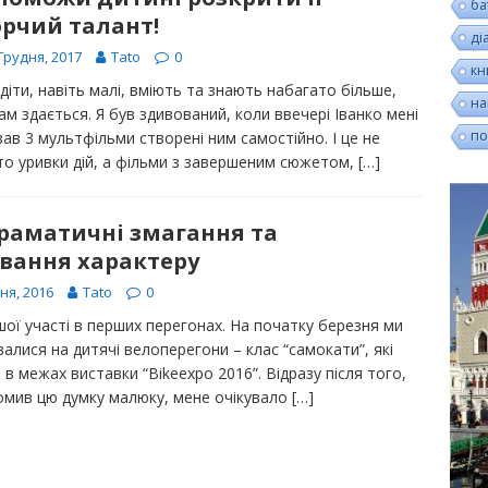
ба
орчий талант!
ді
Грудня, 2017
Tato
0
кн
діти, навіть малі, вміють та знають набагато більше,
на
ам здається. Я був здивований, коли ввечері Іванко мені
по
ав 3 мультфільми створені ним самостійно. І це не
то уривки дій, а фільми з завершеним сюжетом,
[…]
раматичні змагання та
вання характеру
ня, 2016
Tato
0
шої участі в перших перегонах. На початку березня ми
алися на дитячі велоперегони – клас “самокати”, які
в межах виставки “Bikeexpo 2016”. Відразу після того,
домив цю думку малюку, мене очікувало
[…]