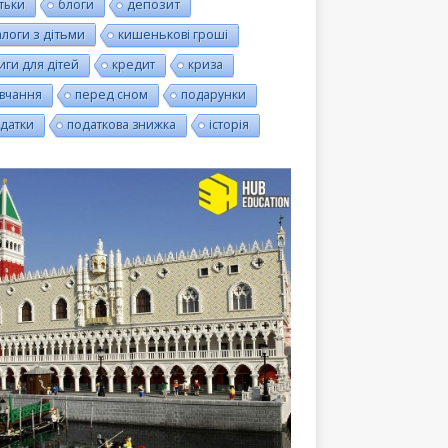
тьки
блоги
депозит
алоги з дітьми
кишенькові гроші
иги для дітей
кредит
криза
вчання
перед сном
подарунки
датки
податкова знижка
історія