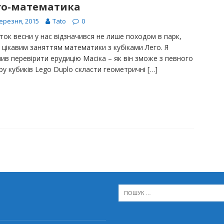
го-математика
ерезня, 2015
Tato
0
ток весни у нас відзначився не лише походом в парк,
 цікавим заняттям математики з кубіками Лего. Я
ив перевірити ерудицію Масіка – як він зможе з певного
ру кубиків Lego Duplo скласти геометричні
[…]