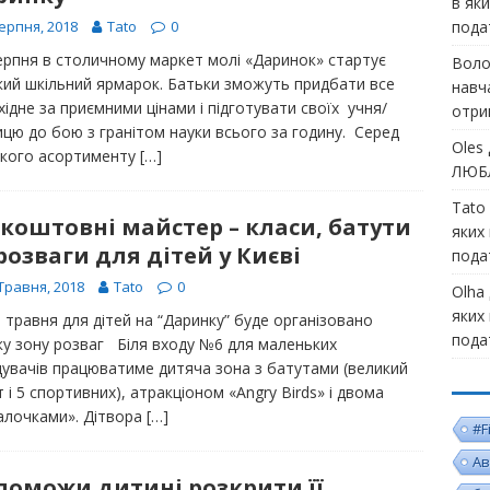
в як
ерпня, 2018
Tato
0
пода
серпня в столичному маркет молі «Даринок» стартує
Воло
кий шкільний ярмарок. Батьки зможуть придбати все
навч
ідне за приємними цінами і підготувати своїх учня/
отри
ицю до бою з гранітом науки всього за годину. Серед
Oles
кого асортименту
[…]
ЛЮБЛ
Tato
коштовні майстер – класи, батути
яких
розваги для дітей у Києві
пода
Травня, 2018
Tato
0
Olha
яких
 травня для дітей на “Даринку” буде організовано
пода
ку зону розваг Біля входу №6 для маленьких
ідувачів працюватиме дитяча зона з батутами (великий
 і 5 спортивних), атракціоном «Angry Birds» і двома
алочками». Дітвора
[…]
#F
Ав
поможи дитині розкрити її