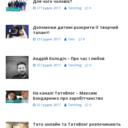
Для чого чоловік?
27 Грудня, 2017
TatoVlog
0
Допоможи дитині розкрити її творчий
талант!
25 Грудня, 2017
Tato
0
Андрій Колодіч – Про час і любов
25 Грудня, 2017
TatoVlog
0
На каналі ТатоВлог – Максим
Бондаренко про заробітчанство
22 Грудня, 2017
TatoVlog
0
Тато онлайн та ТатоВлог розпочинають