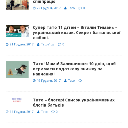
співпрацю
22 Грудня, 2017
Tato
0
Супер тато 11 дітей – Віталій Тимань –
український козак. Секрет батьківської
любові.
21 Грудня, 2017
TatoVlog
0
Тато! Мама! Залишилося 10 днів, щоб
отримати податкову знижку за
навчання!
19 Грудня, 2017
Tato
1
Тато – блогер! Список україномовних
блогів батьків
14 Грудня, 2017
Tato
0