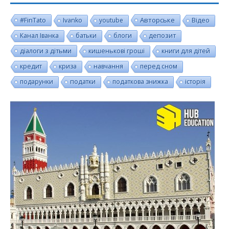
#FinTato
Авторське
Ivanko
youtube
Відео
Канал Іванка
батьки
блоги
депозит
діалоги з дітьми
кишенькові гроші
книги для дітей
кредит
криза
навчання
перед сном
подарунки
податки
податкова знижка
історія