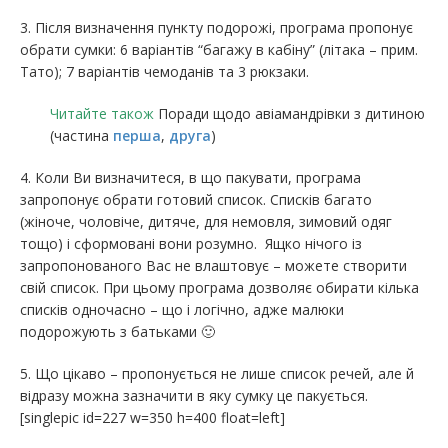
3. Після визначення пункту подорожі, програма пропонує
обрати сумки: 6 варіантів “багажу в кабіну” (літака – прим.
Тато); 7 варіантів чемоданів та 3 рюкзаки.
Читайте також
Поради щодо авіамандрівки з дитиною
(частина
перша
,
друга
)
4. Коли Ви визначитеся, в що пакувати, програма
запропонує обрати готовий список. Списків багато
(жіноче, чоловіче, дитяче, для немовля, зимовий одяг
тощо) і сформовані вони розумно. Ящко нічого із
запропонованого Вас не влаштовує – можете створити
свій список. При цьому програма дозволяє обирати кілька
списків одночасно – що і логічно, адже малюки
подорожують з батьками 🙂
5. Що цікаво – пропонується не лише список речей, але й
відразу можна зазначити в яку сумку це пакується.
[singlepic id=227 w=350 h=400 float=left]