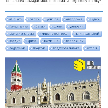
навчальних закладах можна отримати податкову знижку?
#FinTato
Авторське
Ivanko
youtube
Відео
Канал Іванка
батьки
блоги
депозит
діалоги з дітьми
кишенькові гроші
книги для дітей
кредит
криза
навчання
перед сном
подарунки
податки
податкова знижка
історія