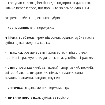
Я тестував список (checklist) для подорожі з дитиною.
Нижче перелік того, що прошито за замовчуванням.
Всі речі розбиті на декілька рубрик:
– харчування:
їжа, перекуска;
-гігієна:
гребінець, крем від сонця, рушник, зубна паста,
зубна щітка, медична карта;
– іграшки:
розмальовки і фломастери; відеоплеєр,
настільні ігри, журнали, дитячі книги, улюблені іграшки;
– одяг:
повсякденний, святковий, спортивний, верхній,
світер, білизна, шкарпетки, піжами, плавки, сонячні
окуляри, панамки, сандалі, взуття;
– аптечка:
медикаменти, термоментр;
– дитяче приладдя:
сумка, авторісло.