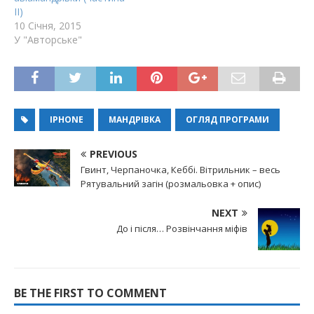
ІІ)
10 Січня, 2015
У "Авторське"
IPHONE
МАНДРІВКА
ОГЛЯД ПРОГРАМИ
PREVIOUS
Гвинт, Черпаночка, Кеббі. Вітрильник – весь
Рятувальний загін (розмальовка + опис)
NEXT
До і після… Розвінчання міфів
BE THE FIRST TO COMMENT