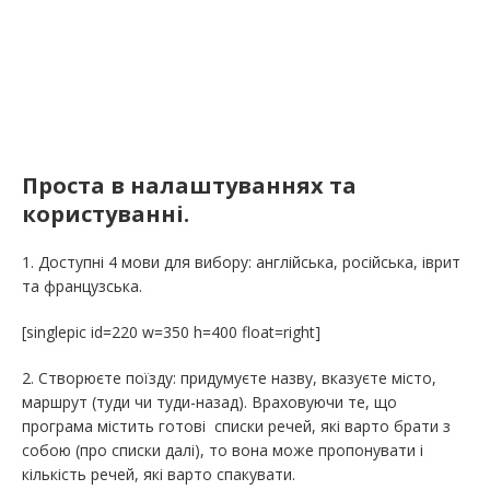
Проста в налаштуваннях та
користуванні.
1. Доступні 4 мови для вибору: англійська, російська, іврит
та французська.
[singlepic id=220 w=350 h=400 float=right]
2. Створюєте поїзду: придумуєте назву, вказуєте місто,
маршрут (туди чи туди-назад). Враховуючи те, що
програма містить готові списки речей, які варто брати з
собою (про списки далі), то вона може пропонувати і
кількість речей, які варто спакувати.