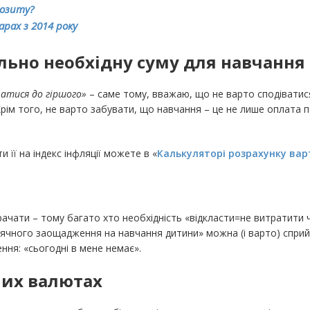
позиту?
арах з 2014 року
льно необхідну суму для навчання
ватися до гіршого»
– саме тому, вважаю, що не варто сподіватися
рім того, не варто забувати, що навчання – це не лише оплата по
 її на індекс інфляції можете в «
Калькуляторі розрахунку варт
чати – тому багато хто необхідність «відкласти=не витратити 
ячного заощадження на навчання дитини» можна (і варто) сприйм
ння: «сьогодні в мене немає».
них валютах