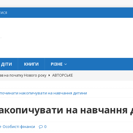
ТИСЯ
ДІТИ
КНИГИ
РІЗНЕ
ав на початку Нового року
АВТОРСЬКЕ
овитися про подарунки на Різдво
З МЕРЕЖІ
 починати накопичувати на навчання дитини
олодке життя” та кишенькові гроші
ДІТИ
 можна позичати гроші в школі?
ДІТИ
акопичувати на навчання
вих помилок, яких слід уникати жінкам
ОСОБИСТІ
Особисті фінанси
0