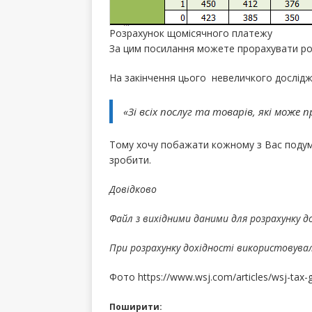
Розрахунок щомісячного платежу
За цим посилання можете прорахувати ро
На закінчення цього невеличкого дослідже
«
Зі всіх послуг та товарів, які може
Тому хочу побажати кожному з Вас подума
зробити.
Довідково
Файл з вихідними даними для розрахунку д
При розрахунку дохідності використовували
Фото
https://www.wsj.com/articles/wsj-tax
Поширити: