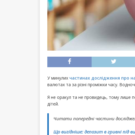
У минулих
частинах дослідження про н
валютах та за різні проміжки часу. Водноч
Я не оракул та не провидець, тому лише п
дітей.
Читати попередні частини дослідже
Що вигідніше: депозит в гривні під в