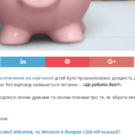
акопичення на навчання
дітей було проаналізовано дохідність д
ас без відповіді залишається питання – «
Що робити далі?
».
оділюся своїми думками та своїми планами про те, як зібрати мі
ння:
исокий відсоток, чи депозит в доларах США під низький?