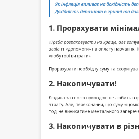
Як інфляція впливає на дохідність де
Дохідність депозитів в гривні та дол
1. Прорахувати мініма
«Треба розраховувати на краще, але готу
варіант «допомоги» на оплату навчання. К
«побутові витрати».
Прорахувати необхідну суму та скоригувати
2. Накопичувати!
Людина за своєю природою не любить втра
втрату. Але, переконаний, що суму «щоміс
тоді не виникатиме ментального заперече
3. Накопичувати в різ