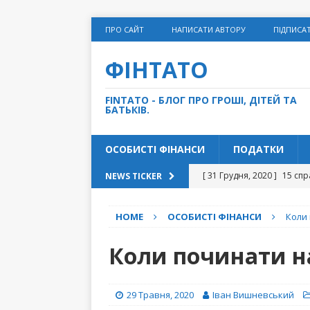
ПРО САЙТ
НАПИСАТИ АВТОРУ
ПІДПИСА
ФІНТАТО
FINTATO - БЛОГ ПРО ГРОШІ, ДІТЕЙ ТА
БАТЬКІВ.
ОСОБИСТІ ФІНАНСИ
ПОДАТКИ
[ 31 Грудня, 2020 ]
15 спр
NEWS TICKER
[ 14 Грудня, 2020 ]
Як дом
HOME
ОСОБИСТІ ФІНАНСИ
Коли
[ 27 Листопада, 2020 ]
“С
[ 10 Листопада, 2020 ]
Чи
Коли починати н
[ 5 Травня, 2021 ]
5 грошо
ФІНАНСИ
29 Травня, 2020
Іван Вишневський