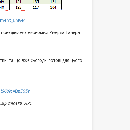
yment_univer
 поведінкової економіки Річерда Талера:
.
ині та що вже сьогодні готові для цього
p1tSC0?e=EmEO5Y
змір ставки UIRD