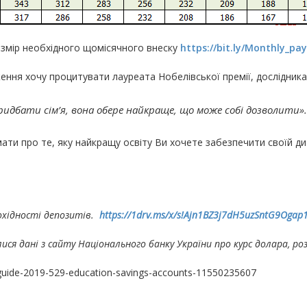
змір необхідного щомісячного внеску
https://bit.ly/Monthly_pa
ння хочу процитувати лауреата Нобелівської премії, дослідника
 придбати сім’я, вона обере найкраще, що може собі дозволити
»
ти про те, яку найкращу освіту Ви хочете забезпечити своїй дит
охідності депозитів.
https://1drv.ms/x/s!Ajn1BZ3j7dH5uzSntG9Oga
ся дані з сайту Національного банку України про курс долара, ро
-guide-2019-529-education-savings-accounts-11550235607