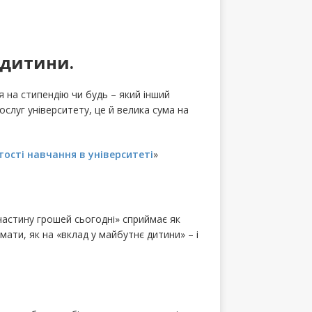
 дитини.
 на стипендію чи будь – який інший
слуг університету, це й велика сума на
ості навчання в університеті
»
частину грошей сьогодні» сприймає як
ати, як на «вклад у майбутнє дитини» – і