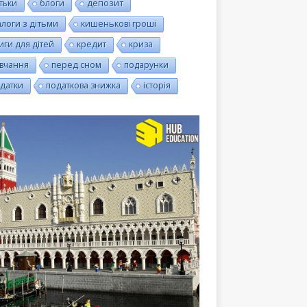
тьки
блоги
депозит
алоги з дітьми
кишенькові гроші
иги для дітей
кредит
криза
вчання
перед сном
подарунки
датки
податкова знижка
історія