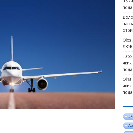
в як
пода
Воло
навч
отри
Oles
ЛЮБЛ
Tato
яких
пода
Olha
яких
пода
#F
Ав