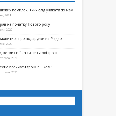
ошових помилок, яких слід уникати жінкам
ня, 2021
прав на початку Нового року
дня, 2020
омовитися про подарунки на Різдво
дня, 2020
одке життя” та кишенькові гроші
топада, 2020
ожна позичати гроші в школі?
топада, 2020