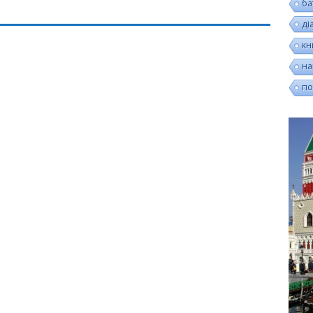
ба
ді
кн
на
по