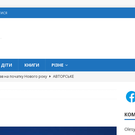
ТИСЯ
ДІТИ
КНИГИ
РІЗНЕ
ав на початку Нового року
АВТОРСЬКЕ
овитися про подарунки на Різдво
З МЕРЕЖІ
олодке життя” та кишенькові гроші
ДІТИ
 можна позичати гроші в школі?
ДІТИ
КОМ
вих помилок, яких слід уникати жінкам
ОСОБИСТІ
Oles