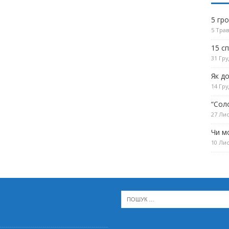
5 гр
5 Трав
15 с
31 Гру
Як д
14 Гру
“Сол
27 Лис
Чи м
10 Лис