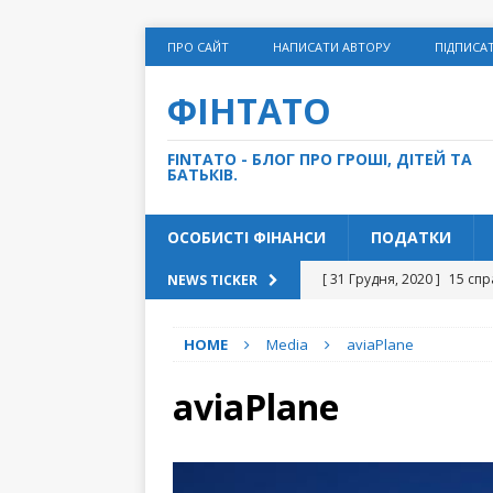
ПРО САЙТ
НАПИСАТИ АВТОРУ
ПІДПИСА
ФІНТАТО
FINTATO - БЛОГ ПРО ГРОШІ, ДІТЕЙ ТА
БАТЬКІВ.
ОСОБИСТІ ФІНАНСИ
ПОДАТКИ
[ 31 Грудня, 2020 ]
15 спр
NEWS TICKER
[ 14 Грудня, 2020 ]
Як дом
HOME
Media
aviaPlane
[ 27 Листопада, 2020 ]
“С
[ 10 Листопада, 2020 ]
Чи
aviaPlane
[ 5 Травня, 2021 ]
5 грошо
ФІНАНСИ