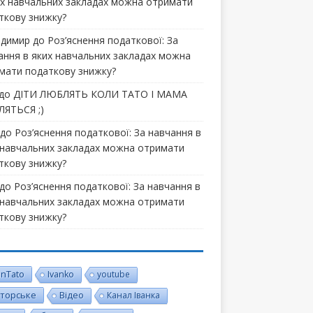
их навчальних закладах можна отримати
ткову знижку?
димир
до
Роз’яснення податкової: За
ання в яких навчальних закладах можна
мати податкову знижку?
до
ДІТИ ЛЮБЛЯТЬ КОЛИ ТАТО І МАМА
ЯТЬСЯ ;)
до
Роз’яснення податкової: За навчання в
 навчальних закладах можна отримати
ткову знижку?
до
Роз’яснення податкової: За навчання в
 навчальних закладах можна отримати
ткову знижку?
inTato
Ivanko
youtube
торське
Відео
Канал Іванка