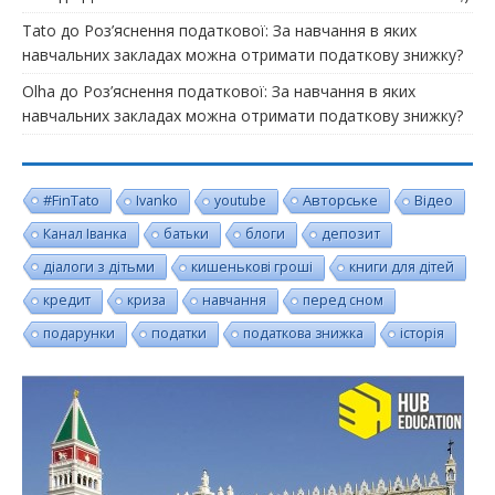
Tato
до
Роз’яснення податкової: За навчання в яких
навчальних закладах можна отримати податкову знижку?
Olha
до
Роз’яснення податкової: За навчання в яких
навчальних закладах можна отримати податкову знижку?
#FinTato
Авторське
Ivanko
youtube
Відео
Канал Іванка
батьки
блоги
депозит
діалоги з дітьми
кишенькові гроші
книги для дітей
кредит
криза
навчання
перед сном
подарунки
податки
податкова знижка
історія