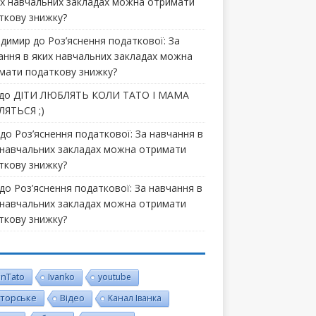
их навчальних закладах можна отримати
ткову знижку?
димир
до
Роз’яснення податкової: За
ання в яких навчальних закладах можна
мати податкову знижку?
до
ДІТИ ЛЮБЛЯТЬ КОЛИ ТАТО І МАМА
ЯТЬСЯ ;)
до
Роз’яснення податкової: За навчання в
 навчальних закладах можна отримати
ткову знижку?
до
Роз’яснення податкової: За навчання в
 навчальних закладах можна отримати
ткову знижку?
inTato
Ivanko
youtube
торське
Відео
Канал Іванка