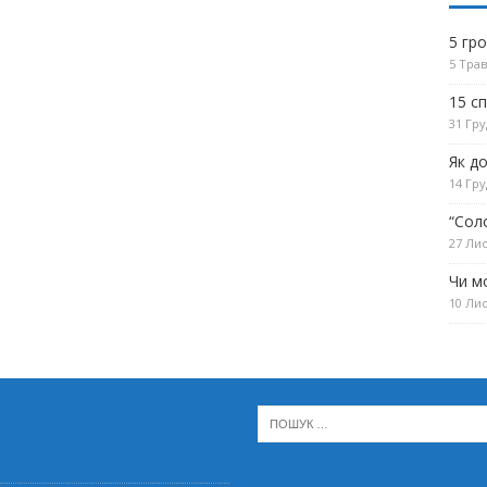
5 гр
5 Трав
15 с
31 Гру
Як д
14 Гру
“Сол
27 Лис
Чи м
10 Лис