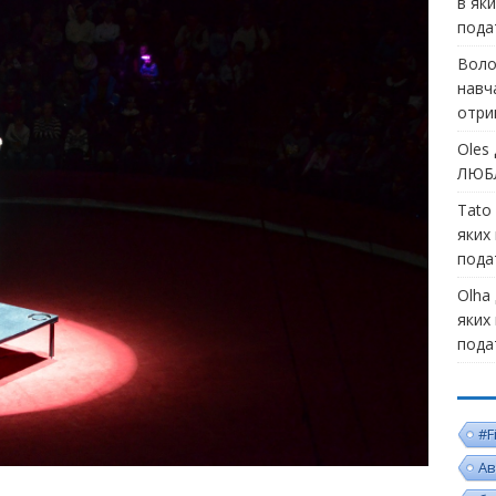
в як
пода
Воло
навч
отри
Oles
ЛЮБЛ
Tato
яких
пода
Olha
яких
пода
#F
Ав