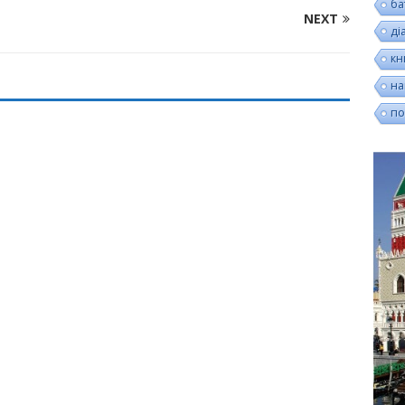
ба
NEXT
ді
кн
на
по