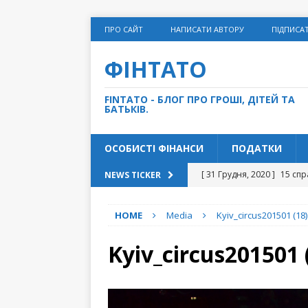
ПРО САЙТ
НАПИСАТИ АВТОРУ
ПІДПИСА
ФІНТАТО
FINTATO - БЛОГ ПРО ГРОШІ, ДІТЕЙ ТА
БАТЬКІВ.
ОСОБИСТІ ФІНАНСИ
ПОДАТКИ
[ 31 Грудня, 2020 ]
15 спр
NEWS TICKER
[ 14 Грудня, 2020 ]
Як дом
HOME
Media
Kyiv_circus201501 (18)
[ 27 Листопада, 2020 ]
“С
[ 10 Листопада, 2020 ]
Чи
Kyiv_circus201501 
[ 5 Травня, 2021 ]
5 грошо
ФІНАНСИ