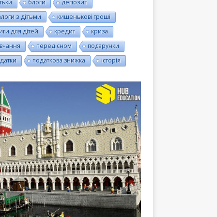
тьки
блоги
депозит
алоги з дітьми
кишенькові гроші
иги для дітей
кредит
криза
вчання
перед сном
подарунки
датки
податкова знижка
історія