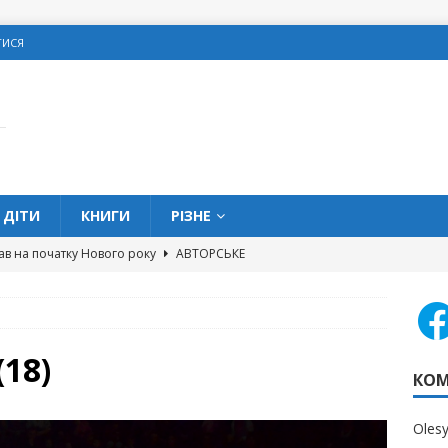
ТИСЯ
ДІТИ
КНИГИ
РІЗНЕ
ав на початку Нового року
АВТОРСЬКЕ
овитися про подарунки на Різдво
З МЕРЕЖІ
олодке життя” та кишенькові гроші
ДІТИ
 можна позичати гроші в школі?
ДІТИ
(18)
КОМ
вих помилок, яких слід уникати жінкам
ОСОБИСТІ
Oles