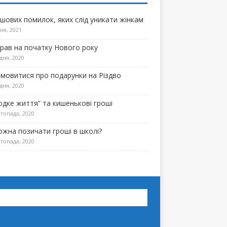
ошових помилок, яких слід уникати жінкам
ня, 2021
прав на початку Нового року
дня, 2020
омовитися про подарунки на Різдво
дня, 2020
одке життя” та кишенькові гроші
топада, 2020
ожна позичати гроші в школі?
топада, 2020