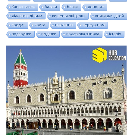
Канал Іванка
батьки
блоги
депозит
діалоги з дітьми
кишенькові гроші
книги для дітей
кредит
криза
навчання
перед сном
подарунки
податки
податкова знижка
історія