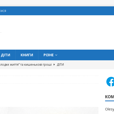
ТИСЯ
ДІТИ
КНИГИ
РІЗНЕ
олодке життя” та кишенькові гроші
ДІТИ
 можна позичати гроші в школі?
ДІТИ
вих помилок, яких слід уникати жінкам
ОСОБИСТІ
КОМ
ав на початку Нового року
АВТОРСЬКЕ
овитися про подарунки на Різдво
З МЕРЕЖІ
Oles