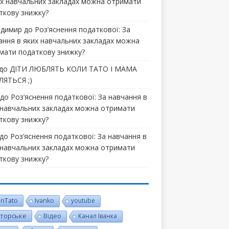
их навчальних закладах можна отримати
ткову знижку?
димир
до
Роз’яснення податкової: За
ання в яких навчальних закладах можна
мати податкову знижку?
до
ДІТИ ЛЮБЛЯТЬ КОЛИ ТАТО І МАМА
ЯТЬСЯ ;)
до
Роз’яснення податкової: За навчання в
 навчальних закладах можна отримати
ткову знижку?
до
Роз’яснення податкової: За навчання в
 навчальних закладах можна отримати
ткову знижку?
inTato
Ivanko
youtube
торське
Відео
Канал Іванка