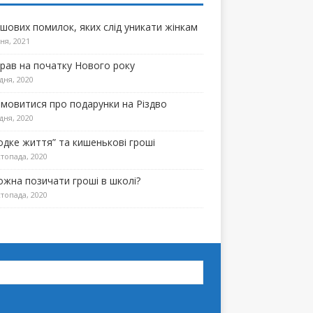
ошових помилок, яких слід уникати жінкам
ня, 2021
прав на початку Нового року
дня, 2020
омовитися про подарунки на Різдво
дня, 2020
одке життя” та кишенькові гроші
топада, 2020
ожна позичати гроші в школі?
топада, 2020