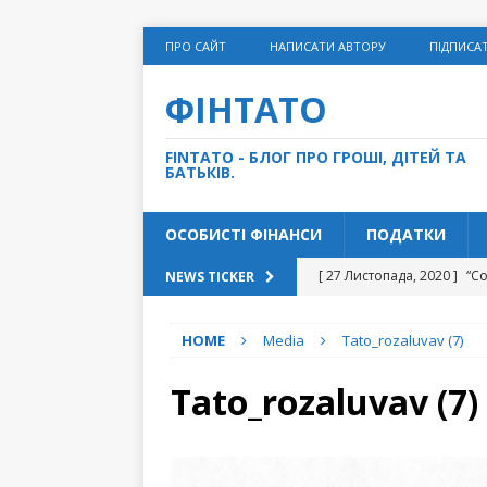
ПРО САЙТ
НАПИСАТИ АВТОРУ
ПІДПИСА
ФІНТАТО
FINTATO - БЛОГ ПРО ГРОШІ, ДІТЕЙ ТА
БАТЬКІВ.
ОСОБИСТІ ФІНАНСИ
ПОДАТКИ
[ 27 Листопада, 2020 ]
“С
NEWS TICKER
[ 10 Листопада, 2020 ]
Чи
HOME
Media
Tato_rozaluvav (7)
[ 5 Травня, 2021 ]
5 грошо
ФІНАНСИ
Tato_rozaluvav (7)
[ 31 Грудня, 2020 ]
15 спр
[ 14 Грудня, 2020 ]
Як дом