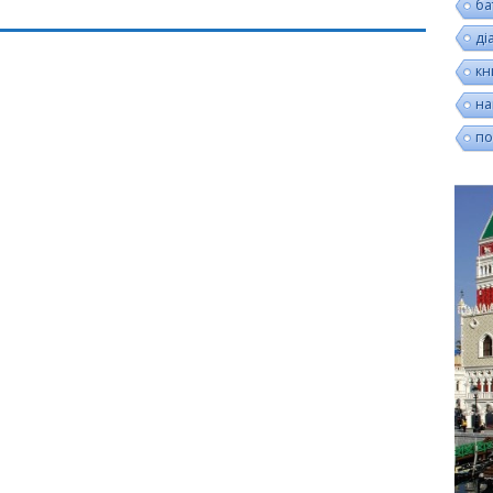
ба
ді
кн
на
по