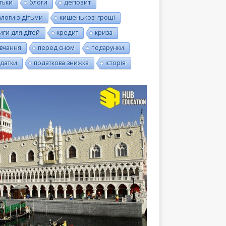
тьки
блоги
депозит
алоги з дітьми
кишенькові гроші
иги для дітей
кредит
криза
вчання
перед сном
подарунки
датки
податкова знижка
історія