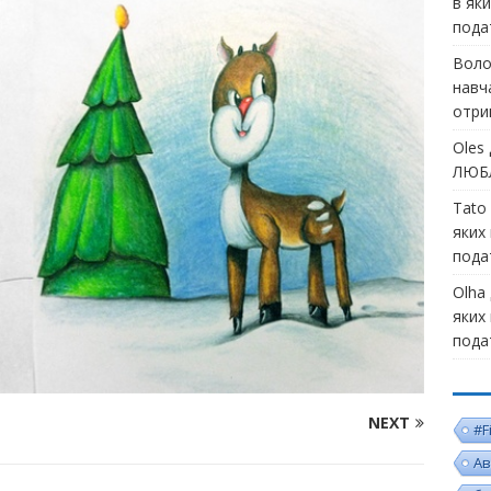
в як
пода
Воло
навч
отри
Oles
ЛЮБЛ
Tato
яких
пода
Olha
яких
пода
NEXT
#F
Ав