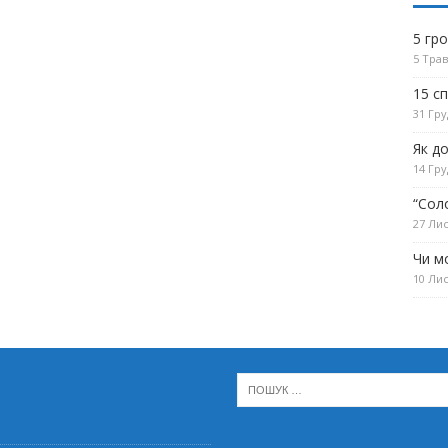
5 гр
5 Трав
15 с
31 Гру
Як д
14 Гру
“Сол
27 Лис
Чи м
10 Лис