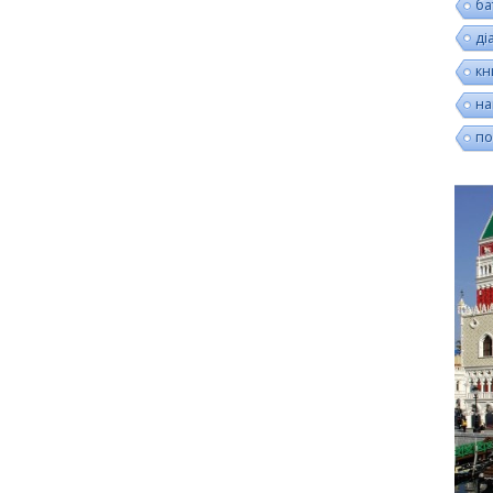
ба
ді
кн
на
по