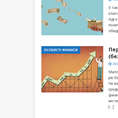
З та
клас
підго
пози
обид
Пер
ОСОБИСТІ ФІНАНСИ
(б
26 
Мало
рік 
Не ва
креди
фіна
міст
[…]