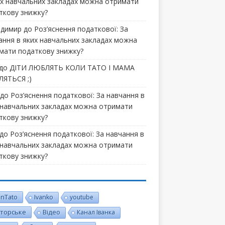
их навчальних закладах можна отримати
ткову знижку?
димир
до
Роз’яснення податкової: За
ання в яких навчальних закладах можна
мати податкову знижку?
до
ДІТИ ЛЮБЛЯТЬ КОЛИ ТАТО І МАМА
ЯТЬСЯ ;)
до
Роз’яснення податкової: За навчання в
 навчальних закладах можна отримати
ткову знижку?
до
Роз’яснення податкової: За навчання в
 навчальних закладах можна отримати
ткову знижку?
inTato
Ivanko
youtube
торське
Відео
Канал Іванка