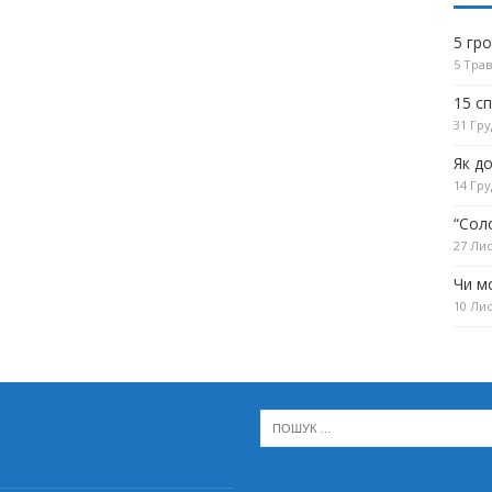
5 гр
5 Трав
15 с
31 Гру
Як д
14 Гру
“Сол
27 Лис
Чи м
10 Лис