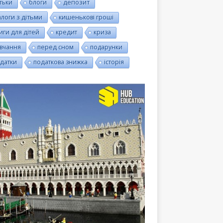
тьки
блоги
депозит
алоги з дітьми
кишенькові гроші
иги для дітей
кредит
криза
вчання
перед сном
подарунки
датки
податкова знижка
історія