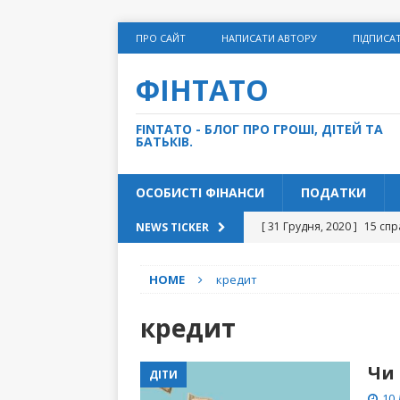
ПРО САЙТ
НАПИСАТИ АВТОРУ
ПІДПИСА
ФІНТАТО
FINTATO - БЛОГ ПРО ГРОШІ, ДІТЕЙ ТА
БАТЬКІВ.
ОСОБИСТІ ФІНАНСИ
ПОДАТКИ
[ 31 Грудня, 2020 ]
15 спр
NEWS TICKER
[ 14 Грудня, 2020 ]
Як дом
HOME
кредит
[ 27 Листопада, 2020 ]
“С
[ 10 Листопада, 2020 ]
Чи
кредит
[ 5 Травня, 2021 ]
5 грошо
Чи
ДІТИ
ФІНАНСИ
10