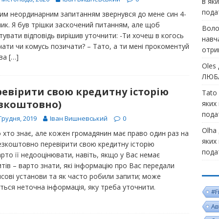
в як
пода
ким неординарним запитанням звернувся до мене син 4-
ник. Я був трішки заскочений питанням, але щоб
Воло
тувати відповідь вирішив уточнити: -Ти хочеш в когось
навч
чати чи комусь позичати? – Тато, а ти мені прокоментуй
отри
ва
[…]
Oles
ЛЮБЛ
евірити свою кредитну історію
Tato
езкоштовно)
яких
пода
Грудня, 2019
Іван Вишневський
0
Olha
 хто знає, але кожен громадянин має право один раз на
яких
безкоштовно перевірити свою кредитну історію
пода
рто її недооцінювати, навіть, якщо у Вас немає
тів – варто знати, які інформацію про Вас передали
нсові установи та як часто робили запити; може
иться неточна інформація, яку треба уточнити.
#F
Ав