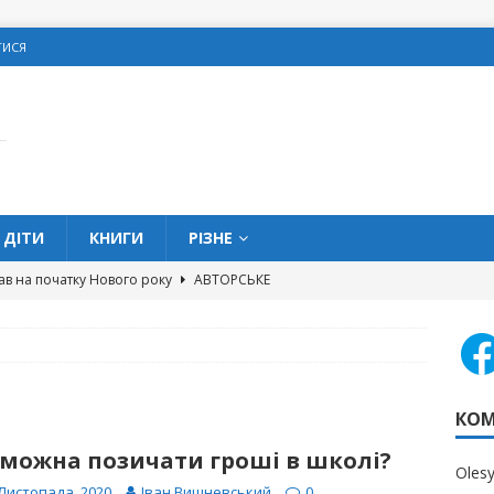
ТИСЯ
ДІТИ
КНИГИ
РІЗНЕ
ав на початку Нового року
АВТОРСЬКЕ
овитися про подарунки на Різдво
З МЕРЕЖІ
олодке життя” та кишенькові гроші
ДІТИ
 можна позичати гроші в школі?
ДІТИ
КОМ
вих помилок, яких слід уникати жінкам
ОСОБИСТІ
 можна позичати гроші в школі?
Oles
 Листопада, 2020
Іван Вишневський
0