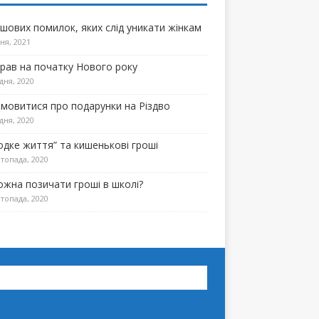
ошових помилок, яких слід уникати жінкам
ня, 2021
прав на початку Нового року
дня, 2020
омовитися про подарунки на Різдво
дня, 2020
одке життя” та кишенькові гроші
топада, 2020
ожна позичати гроші в школі?
топада, 2020