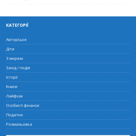
КАТЕГОРІЇ
Авторське
Діти
З мережі
Захід / подія
Історії
Книги
Лайфхак
Особисті фінанси
Податки
Розмальовка