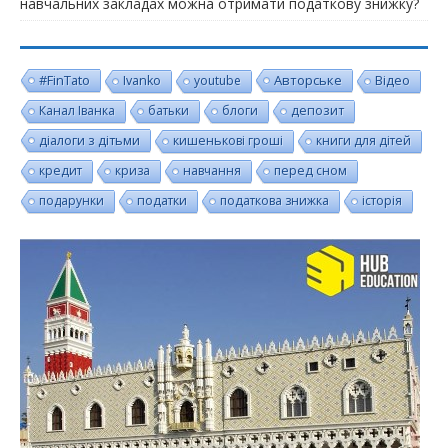
навчальних закладах можна отримати податкову знижку?
#FinTato
Авторське
Ivanko
youtube
Відео
Канал Іванка
батьки
блоги
депозит
діалоги з дітьми
кишенькові гроші
книги для дітей
кредит
криза
навчання
перед сном
подарунки
податки
податкова знижка
історія