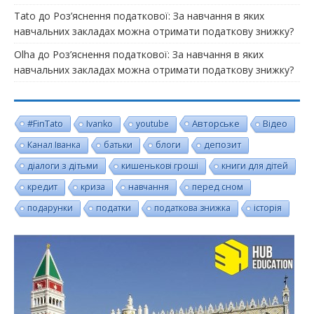
Tato
до
Роз’яснення податкової: За навчання в яких
навчальних закладах можна отримати податкову знижку?
Olha
до
Роз’яснення податкової: За навчання в яких
навчальних закладах можна отримати податкову знижку?
#FinTato
Авторське
Ivanko
youtube
Відео
Канал Іванка
батьки
блоги
депозит
діалоги з дітьми
кишенькові гроші
книги для дітей
кредит
криза
навчання
перед сном
подарунки
податки
податкова знижка
історія