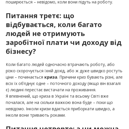
поширюється – невідомо, коли вони підуть на роботу.
Питання третє
: що
відбувається, коли багато
людей не отримують
заробітної плати чи доходу від
бізнесу?
Коли багато людей одночасно втрачають роботу, або
різко скорочується їхній дохід, або ж дуже швидко ростуть
ціни – починається
криза
. Причини криз бувають різні, але
всіх їх об’єднує одне – поточного доходу (якщо він взагалі
є) людині перестає вистачати на проживання.
Я впевнений, що криза в Україні та всьому Світі вже
почалася, але на скільки важкою вона буде – поки що
невідомо. Інколи кризи вдається приборкати швидко, а
інколи вони тривають роками.
Питання четверте
: а чи можна