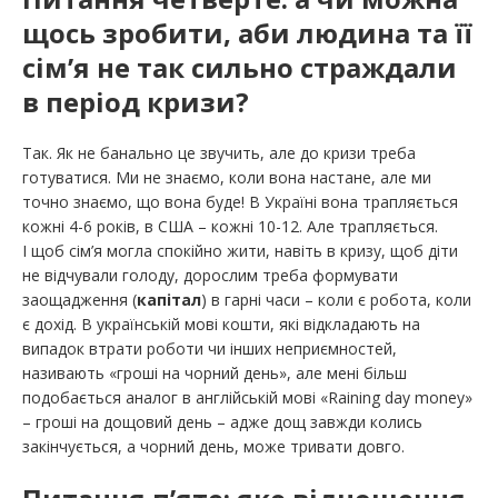
щось зробити, аби людина та її
сім’я не так сильно страждали
в період кризи?
Так. Як не банально це звучить, але до кризи треба
готуватися. Ми не знаємо, коли вона настане, але ми
точно знаємо, що вона буде! В Україні вона трапляється
кожні 4-6 років, в США – кожні 10-12. Але трапляється.
І щоб сім’я могла спокійно жити, навіть в кризу, щоб діти
не відчували голоду, дорослим треба формувати
заощадження (
капітал
) в гарні часи – коли є робота, коли
є дохід. В українській мові кошти, які відкладають на
випадок втрати роботи чи інших неприємностей,
називають «гроші на чорний день», але мені більш
подобається аналог в англійській мові «Raining day money»
– гроші на дощовий день – адже дощ завжди колись
закінчується, а чорний день, може тривати довго.