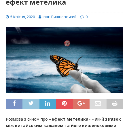
ефект метелика
5 Квітня, 2020
Іван Вишневський
0
Розмова з сином про
«ефект метелика
» – який
зв’язок
між китайським кажаном та його кишеньковими