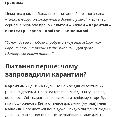
грошима
.
Цими вихідними з банального питання 9 – річного сина
«Тато, а чому я не можу піти з друзями у кіно?
» почалася
серйозна розмова про
7-К : Китай – Кажан – Карантин –
Кінотеатр – Криза – Капітал – Кишенькові
“
Синок, давай з тобою спробуємо з’ясувати зв’язок між
карантином та твоїми кишеньковими. Для цього
обговоримо кілька питань
“.
Питання перше:
чому
запровадили карантин?
Карантин
– це не канікули. Це не час для колективних
розваг з друзями в кінотеатрі чи на майданчику. Це час,
коли весь Світ намагається зупинити невідому хворобу,
яка поширилася з
Китаю
, внаслідок зміни (мутації) генів
кажанів
. Передається вона дуже швидко від однієї людини
до іншої, а ліків проти неї ще не знайшли. І саме для того,