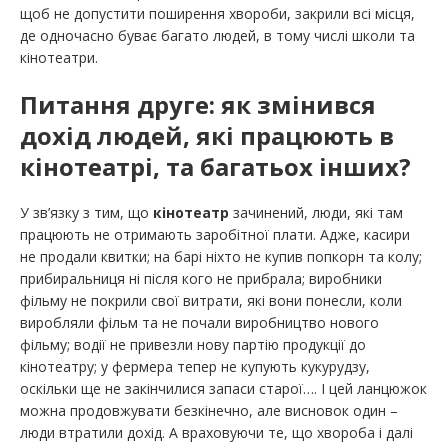
щоб не допустити поширення хвороби, закрили всі місця,
де одночасно буває багато людей, в тому числі школи та
кінотеатри.
Питання друге
: як змінився
дохід людей, які працюють в
кінотеатрі, та багатьох інших?
У зв’язку з тим, що
кінотеатр
зачинений, люди, які там
працюють не отримають заробітної плати. Адже, касири
не продали квитки; на барі ніхто не купив попкорн та колу;
прибиральниця ні після кого не прибрала; виробники
фільму не покрили свої витрати, які вони понесли, коли
виробляли фільм та не почали виробництво нового
фільму; водії не привезли нову партію продукції до
кінотеатру; у фермера тепер не купують кукурудзу,
оскільки ще не закінчилися запаси старої…. І цей ланцюжок
можна продовжувати безкінечно, але висновок один –
люди втратили дохід. А враховуючи те, що хвороба і далі