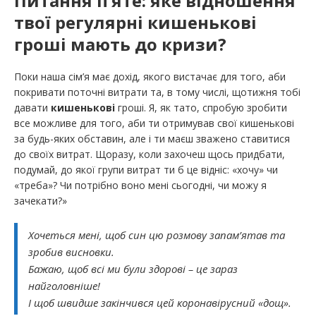
Питання п’яте
: яке відношення
твої регулярні кишенькові
гроші мають до кризи?
Поки наша сім’я має дохід, якого вистачає для того, аби
покривати поточні витрати та, в тому числі, щотижня тобі
давати
кишенькові
гроші. Я, як тато, спробую зробити
все можливе для того, аби ти отримував свої кишенькові
за будь-яких обставин, але і ти маєш зважено ставитися
до своїх витрат. Щоразу, коли захочеш щось придбати,
подумай, до якої групи витрат ти б це відніс: «хочу» чи
«треба»? Чи потрібно воно мені сьогодні, чи можу я
зачекати?»
Хочеться мені, щоб син цю розмову запам’ятав та
зробив висновки.
Бажаю, щоб всі ми були здорові – це зараз
найголовніше!
І щоб швидше закінчився цей коронавірусний «дощ».