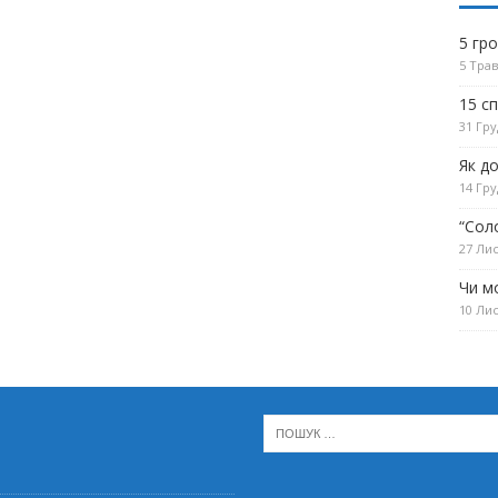
5 гр
5 Трав
15 с
31 Гру
Як д
14 Гру
“Сол
27 Лис
Чи м
10 Лис