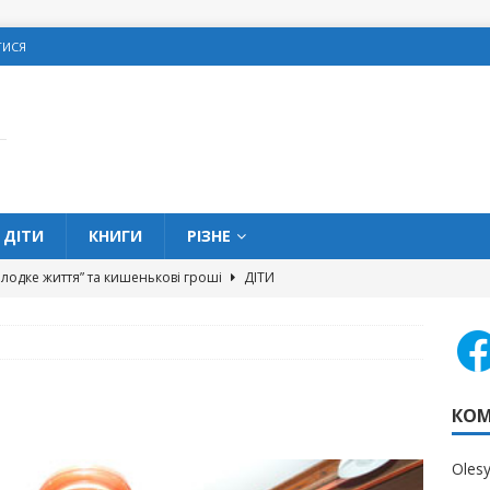
ТИСЯ
ДІТИ
КНИГИ
РІЗНЕ
олодке життя” та кишенькові гроші
ДІТИ
 можна позичати гроші в школі?
ДІТИ
вих помилок, яких слід уникати жінкам
ОСОБИСТІ
КОМ
ав на початку Нового року
АВТОРСЬКЕ
овитися про подарунки на Різдво
З МЕРЕЖІ
Oles