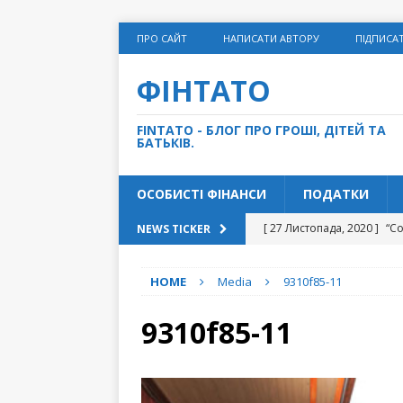
ПРО САЙТ
НАПИСАТИ АВТОРУ
ПІДПИСА
ФІНТАТО
FINTATO - БЛОГ ПРО ГРОШІ, ДІТЕЙ ТА
БАТЬКІВ.
ОСОБИСТІ ФІНАНСИ
ПОДАТКИ
[ 27 Листопада, 2020 ]
“С
NEWS TICKER
[ 10 Листопада, 2020 ]
Чи
HOME
Media
9310f85-11
[ 5 Травня, 2021 ]
5 грошо
ФІНАНСИ
9310f85-11
[ 31 Грудня, 2020 ]
15 спр
[ 14 Грудня, 2020 ]
Як дом