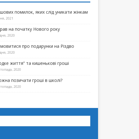
ошових помилок, яких слід уникати жінкам
ня, 2021
прав на початку Нового року
дня, 2020
омовитися про подарунки на Різдво
дня, 2020
одке життя” та кишенькові гроші
топада, 2020
ожна позичати гроші в школі?
топада, 2020