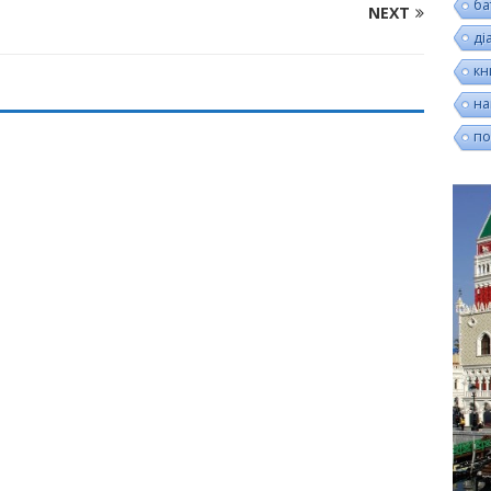
ба
NEXT
ді
кн
на
по