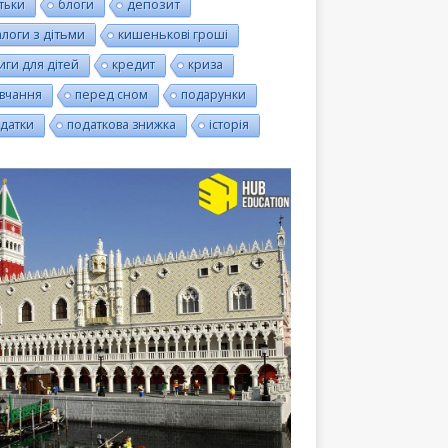
тьки
блоги
депозит
алоги з дітьми
кишенькові гроші
иги для дітей
кредит
криза
вчання
перед сном
подарунки
датки
податкова знижка
історія