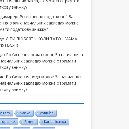
их навчальних закладах можна отримати
ткову знижку?
димир
до
Роз’яснення податкової: За
ання в яких навчальних закладах можна
мати податкову знижку?
до
ДІТИ ЛЮБЛЯТЬ КОЛИ ТАТО І МАМА
ЯТЬСЯ ;)
до
Роз’яснення податкової: За навчання в
 навчальних закладах можна отримати
ткову знижку?
до
Роз’яснення податкової: За навчання в
 навчальних закладах можна отримати
ткову знижку?
inTato
Ivanko
youtube
торське
Відео
Канал Іванка