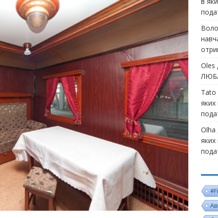
в як
пода
Воло
навч
отри
Oles
ЛЮБЛ
Tato
яких
пода
Olha
яких
пода
#F
Ав