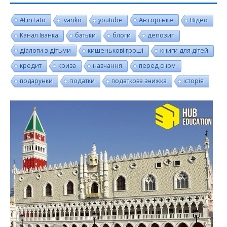
#FinTato
Авторське
Ivanko
youtube
Відео
Канал Іванка
батьки
блоги
депозит
діалоги з дітьми
кишенькові гроші
книги для дітей
кредит
криза
навчання
перед сном
подарунки
податки
податкова знижка
історія