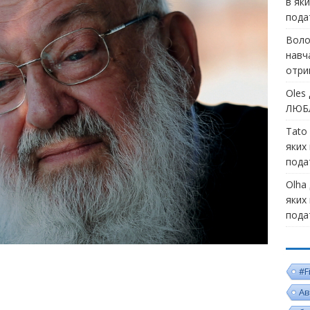
в як
пода
Воло
навч
отри
Oles
ЛЮБЛ
Tato
яких
пода
Olha
яких
пода
#F
Ав