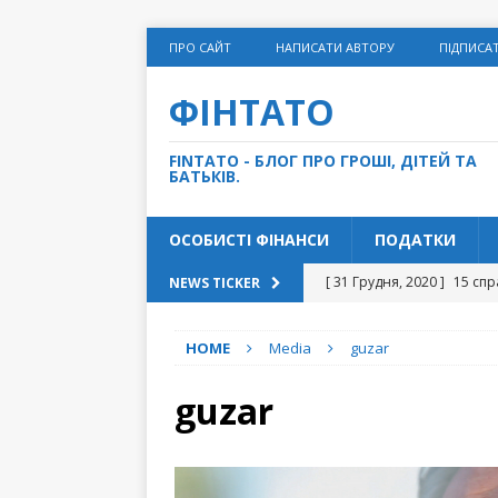
ПРО САЙТ
НАПИСАТИ АВТОРУ
ПІДПИСА
ФІНТАТО
FINTATO - БЛОГ ПРО ГРОШІ, ДІТЕЙ ТА
БАТЬКІВ.
ОСОБИСТІ ФІНАНСИ
ПОДАТКИ
[ 31 Грудня, 2020 ]
15 спр
NEWS TICKER
[ 14 Грудня, 2020 ]
Як дом
HOME
Media
guzar
[ 27 Листопада, 2020 ]
“С
[ 10 Листопада, 2020 ]
Чи
guzar
[ 5 Травня, 2021 ]
5 грошо
ФІНАНСИ