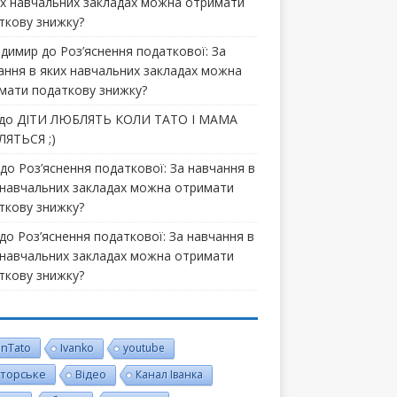
их навчальних закладах можна отримати
ткову знижку?
димир
до
Роз’яснення податкової: За
ання в яких навчальних закладах можна
мати податкову знижку?
до
ДІТИ ЛЮБЛЯТЬ КОЛИ ТАТО І МАМА
ЯТЬСЯ ;)
до
Роз’яснення податкової: За навчання в
 навчальних закладах можна отримати
ткову знижку?
до
Роз’яснення податкової: За навчання в
 навчальних закладах можна отримати
ткову знижку?
inTato
Ivanko
youtube
торське
Відео
Канал Іванка