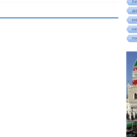
ба
ді
кн
на
по