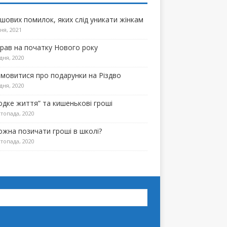
ошових помилок, яких слід уникати жінкам
ня, 2021
прав на початку Нового року
дня, 2020
омовитися про подарунки на Різдво
дня, 2020
одке життя” та кишенькові гроші
топада, 2020
ожна позичати гроші в школі?
топада, 2020