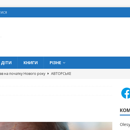
ТИСЯ
ДІТИ
КНИГИ
РІЗНЕ
ав на початку Нового року
АВТОРСЬКЕ
овитися про подарунки на Різдво
З МЕРЕЖІ
олодке життя” та кишенькові гроші
ДІТИ
 можна позичати гроші в школі?
ДІТИ
КОМ
вих помилок, яких слід уникати жінкам
ОСОБИСТІ
Oles