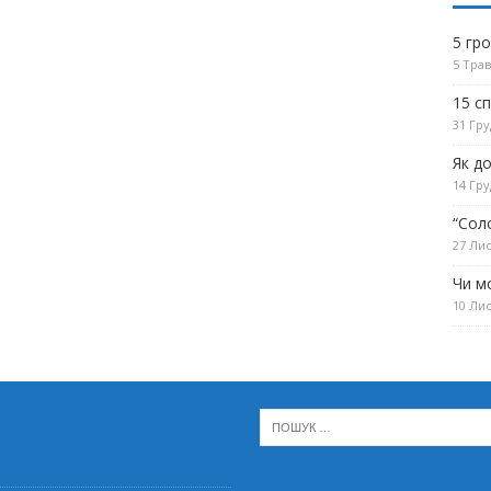
5 гр
5 Трав
15 с
31 Гру
Як д
14 Гру
“Сол
27 Лис
Чи м
10 Лис