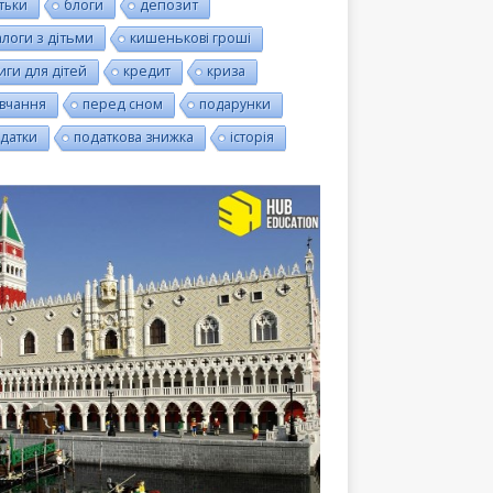
тьки
блоги
депозит
алоги з дітьми
кишенькові гроші
иги для дітей
кредит
криза
вчання
перед сном
подарунки
датки
податкова знижка
історія