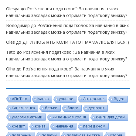
Olesya
до
Роз’яснення податкової: За навчання в яких
навчальних закладах можна отримати податкову знижку?
Володимир
до
Роз’яснення податкової: За навчання в яких
навчальних закладах можна отримати податкову знижку?
Oles
до
ДІТИ ЛЮБЛЯТЬ КОЛИ ТАТО І МАМА ЛЮБЛЯТЬСЯ ;)
Tato
до
Роз’яснення податкової: За навчання в яких
навчальних закладах можна отримати податкову знижку?
Olha
до
Роз’яснення податкової: За навчання в яких
навчальних закладах можна отримати податкову знижку?
#FinTato
Авторське
Ivanko
youtube
Відео
Канал Іванка
батьки
блоги
депозит
діалоги з дітьми
кишенькові гроші
книги для дітей
кредит
криза
навчання
перед сном
подарунки
податки
податкова знижка
історія