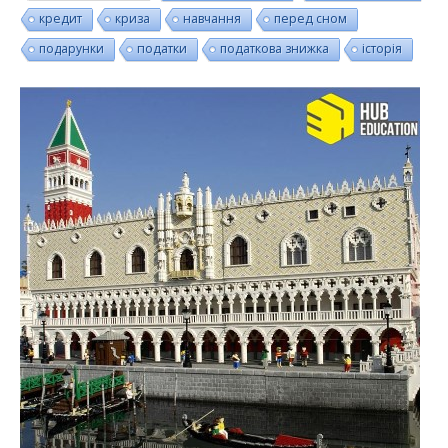
кредит
криза
навчання
перед сном
подарунки
податки
податкова знижка
історія