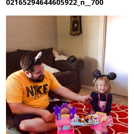
02165294644605922_n__700