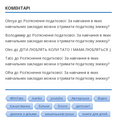
КОМЕНТАРІ
Olesya
до
Роз’яснення податкової: За навчання в яких
навчальних закладах можна отримати податкову знижку?
Володимир
до
Роз’яснення податкової: За навчання в яких
навчальних закладах можна отримати податкову знижку?
Oles
до
ДІТИ ЛЮБЛЯТЬ КОЛИ ТАТО І МАМА ЛЮБЛЯТЬСЯ ;)
Tato
до
Роз’яснення податкової: За навчання в яких
навчальних закладах можна отримати податкову знижку?
Olha
до
Роз’яснення податкової: За навчання в яких
навчальних закладах можна отримати податкову знижку?
#FinTato
Авторське
Ivanko
youtube
Відео
Канал Іванка
батьки
блоги
депозит
діалоги з дітьми
кишенькові гроші
книги для дітей