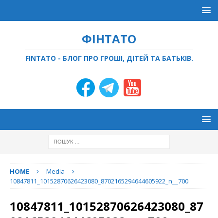
ФІНТАТО
FINTATO - БЛОГ ПРО ГРОШІ, ДІТЕЙ ТА БАТЬКІВ.
HOME
Media
10847811_10152870626423080_8702165294644605922_n__700
10847811_10152870626423080_87