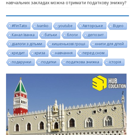
навчальних закладах можна отримати податкову знижку?
#FinTato
Авторське
Ivanko
youtube
Відео
Канал Іванка
батьки
блоги
депозит
діалоги з дітьми
кишенькові гроші
книги для дітей
кредит
криза
навчання
перед сном
подарунки
податки
податкова знижка
історія