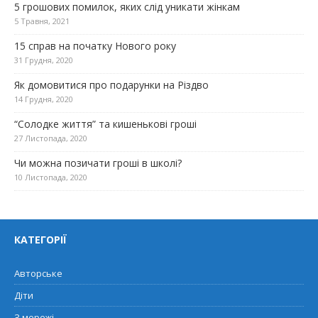
5 грошових помилок, яких слід уникати жінкам
5 Травня, 2021
15 справ на початку Нового року
31 Грудня, 2020
Як домовитися про подарунки на Різдво
14 Грудня, 2020
“Солодке життя” та кишенькові гроші
27 Листопада, 2020
Чи можна позичати гроші в школі?
10 Листопада, 2020
КАТЕГОРІЇ
Авторське
Діти
З мережі