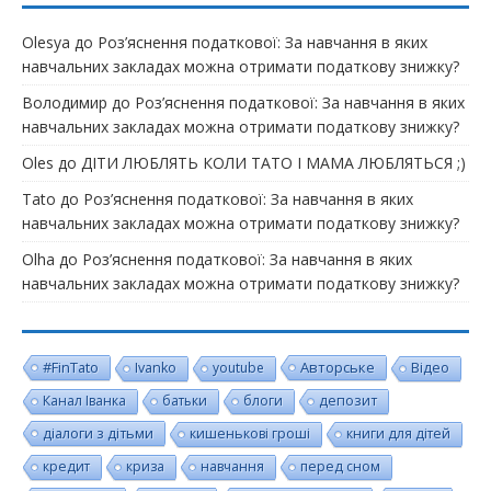
Olesya
до
Роз’яснення податкової: За навчання в яких
навчальних закладах можна отримати податкову знижку?
Володимир
до
Роз’яснення податкової: За навчання в яких
навчальних закладах можна отримати податкову знижку?
Oles
до
ДІТИ ЛЮБЛЯТЬ КОЛИ ТАТО І МАМА ЛЮБЛЯТЬСЯ ;)
Tato
до
Роз’яснення податкової: За навчання в яких
навчальних закладах можна отримати податкову знижку?
Olha
до
Роз’яснення податкової: За навчання в яких
навчальних закладах можна отримати податкову знижку?
#FinTato
Авторське
Ivanko
youtube
Відео
Канал Іванка
батьки
блоги
депозит
діалоги з дітьми
кишенькові гроші
книги для дітей
кредит
криза
навчання
перед сном