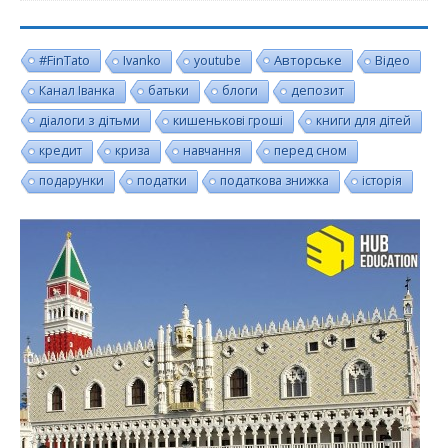
#FinTato
Авторське
Ivanko
youtube
Відео
Канал Іванка
батьки
блоги
депозит
діалоги з дітьми
кишенькові гроші
книги для дітей
кредит
криза
навчання
перед сном
подарунки
податки
податкова знижка
історія